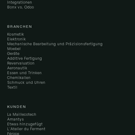
Integrationen
Bonx vs. Odoo
BRANCHEN
Kosmetik
Elektronik
Mechanische Bearbeitung und Präzisionsfertigung
Moebel
Geräte
Additive Fertigung
Revervaluation
Aeronautik
Essen und Trinken
Chemikalien
Schmuck und Uhren
Textil
KUNDEN
La Maillecotech
Amantys
Etwas hinzugefügt
L'Atelier du Ferment
Féroce