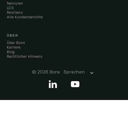
Nervuren
LCS
Resilienz
Alle Kundenberichte
ÜBER
Über Bonx
Karriere
Blog
Rechtlicher Hinweis
© 2026 Bonx
Sprachen

