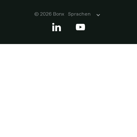
© 2026 Bonx
Sprachen

