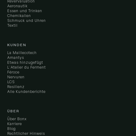
Revervaluation
Aeronautik
Essen und Trinken
Chemikalien
Schmuck und Uhren
Textil
KUNDEN
La Maillecotech
Amantys
Etwas hinzugefügt
L'Atelier du Ferment
Féroce
Nervuren
LCS
Resilienz
Alle Kundenberichte
ÜBER
Über Bonx
Karriere
Blog
Rechtlicher Hinweis