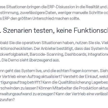
ese Situationen bringen die ERP-Diskussion in die Realität u
stimmung, zuverlässigere Daten, weniger manuelle Schritte od
s ERP den größten Unterschied machen sollte.
. Szenarien testen, keine Funktionsc
bald Sie die operativen Situationen haben, nutzen Sie sie. Vi
nktionschecklisten. Der Anbieter bestätigt, dass das System MR
ckverfolgbarkeit, Barcode-Scanning, Dashboards, Integratione
. Die Demo sieht überzeugend aus.
nn geht das System live, und die echten Fragen kommen. Sieht
r Vertrieb einen Auftrag aktualisiert? Versteht der Einkauf, we
rtigungsauftrag betrifft? Kann die Qualitätssicherung Lagerbes
rschwinden zu lassen? Können Mitarbeiter die Produktion aktua
rwaltungsaufwand zu erzeugen? Kann der Vertrieb eine verlässl
zurufen?