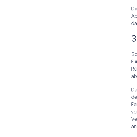
Di
Ab
da
3
So
Fu
Rü
ab
Da
de
Fe
ve
Ve
an