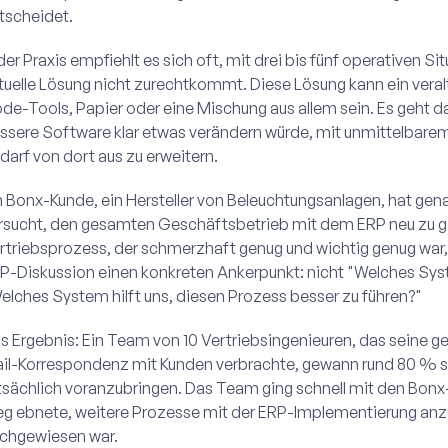
tscheidet.
 der Praxis empfiehlt es sich oft, mit drei bis fünf operativen 
tuelle Lösung nicht zurechtkommt. Diese Lösung kann ein veral
de-Tools, Papier oder eine Mischung aus allem sein. Es geht da
ssere Software klar etwas verändern würde, mit unmittelbare
darf von dort aus zu erweitern.
n Bonx-Kunde, ein Hersteller von Beleuchtungsanlagen, hat ge
rsucht, den gesamten Geschäftsbetrieb mit dem ERP neu zu g
rtriebsprozess, der schmerzhaft genug und wichtig genug war, 
P-Diskussion einen konkreten Ankerpunkt: nicht "Welches Sys
elches System hilft uns, diesen Prozess besser zu führen?"
s Ergebnis: Ein Team von 10 Vertriebsingenieuren, das seine g
il-Korrespondenz mit Kunden verbrachte, gewann rund 80 % se
tsächlich voranzubringen. Das Team ging schnell mit den Bonx-
g ebnete, weitere Prozesse mit der ERP-Implementierung anzug
chgewiesen war.