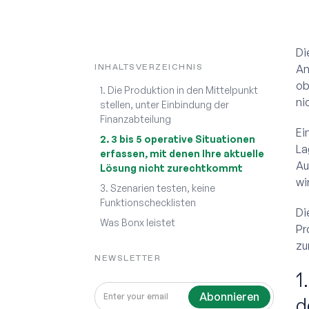
Di
INHALTSVERZEICHNIS
An
ob
1. Die Produktion in den Mittelpunkt
ni
stellen, unter Einbindung der
Finanzabteilung
Ei
2. 3 bis 5 operative Situationen
La
erfassen, mit denen Ihre aktuelle
Au
Lösung nicht zurechtkommt
wi
3. Szenarien testen, keine
Funktionschecklisten
Di
Was Bonx leistet
Pr
zu
NEWSLETTER
1
d