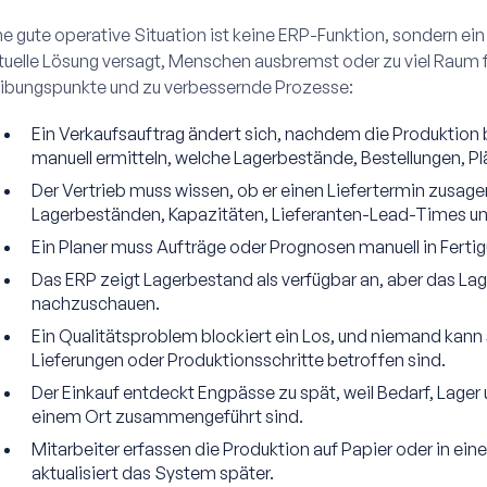
ne gute operative Situation ist keine ERP-Funktion, sondern ei
tuelle Lösung versagt, Menschen ausbremst oder zu viel Raum für
ibungspunkte und zu verbessernde Prozesse:
Ein Verkaufsauftrag ändert sich, nachdem die Produktion
manuell ermitteln, welche Lagerbestände, Bestellungen, Pl
Der Vertrieb muss wissen, ob er einen Liefertermin zusage
Lagerbeständen, Kapazitäten, Lieferanten-Lead-Times un
Ein Planer muss Aufträge oder Prognosen manuell in Fert
Das ERP zeigt Lagerbestand als verfügbar an, aber das Lage
nachzuschauen.
Ein Qualitätsproblem blockiert ein Los, und niemand kann
Lieferungen oder Produktionsschritte betroffen sind.
Der Einkauf entdeckt Engpässe zu spät, weil Bedarf, Lager 
einem Ort zusammengeführt sind.
Mitarbeiter erfassen die Produktion auf Papier oder in ein
aktualisiert das System später.