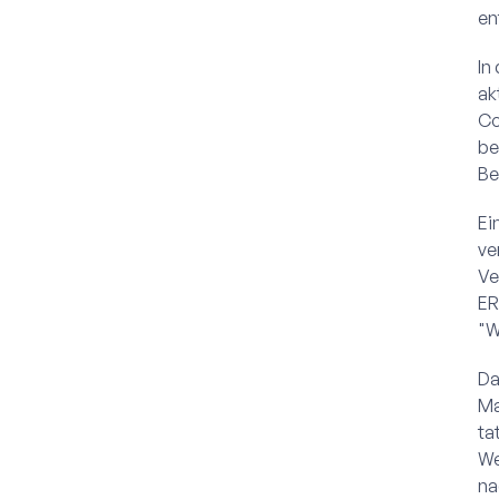
en
In
ak
Co
be
Be
Ei
ve
Ve
ER
"W
Da
Ma
ta
We
na