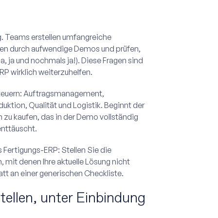
g. Teams erstellen umfangreiche
zen durch aufwendige Demos und prüfen,
, ja und nochmals ja!). Diese Fragen sind
ERP wirklich weiterzuhelfen.
steuern: Auftragsmanagement,
ktion, Qualität und Logistik. Beginnt der
 zu kaufen, das in der Demo vollständig
enttäuscht.
s Fertigungs-ERP: Stellen Sie die
, mit denen Ihre aktuelle Lösung nicht
tt an einer generischen Checkliste.
stellen, unter Einbindung