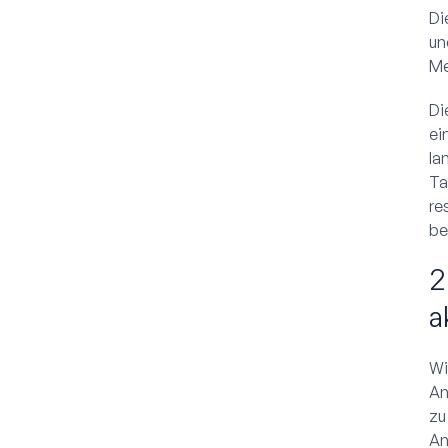
Di
un
Me
Di
ei
la
Ta
re
be
2
a
Wi
An
zu
An