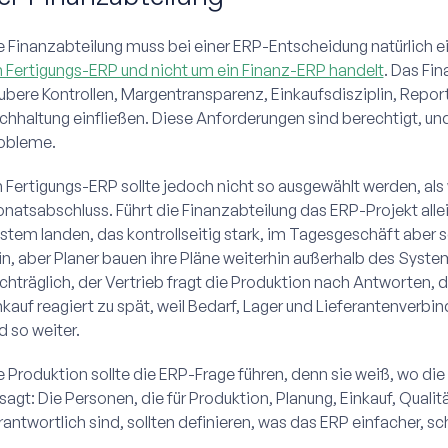
e Finanzabteilung muss bei einer ERP-Entscheidung natürlich
n Fertigungs-ERP und nicht um ein Finanz-ERP handelt
. Das Fi
ubere Kontrollen, Margentransparenz, Einkaufsdisziplin, Report
chhaltung einfließen. Diese Anforderungen sind berechtigt, und 
obleme.
n Fertigungs-ERP sollte jedoch nicht so ausgewählt werden, als 
natsabschluss. Führt die Finanzabteilung das ERP-Projekt all
stem landen, das kontrollseitig stark, im Tagesgeschäft aber 
in, aber Planer bauen ihre Pläne weiterhin außerhalb des Syste
chträglich, der Vertrieb fragt die Produktion nach Antworten, 
nkauf reagiert zu spät, weil Bedarf, Lager und Lieferantenverbin
d so weiter.
e Produktion sollte die ERP-Frage führen, denn sie weiß, wo die
sagt: Die Personen, die für Produktion, Planung, Einkauf, Qualit
rantwortlich sind, sollten definieren, was das ERP einfacher, s