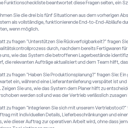
ne Funktionscheckliste beantwortet diese Fragen selten, ein S
hmen Sie die drei bis fünf Situationen aus dem vorherigen Absc
stem als vollständige, funktionierende End-to-End-Abläufe du
ten, wenn möglich.
att zu fragen "Unterstützen Sie Rückverfolgbarkeit?" fragen Sie 
alitätskontrollprozess durch, nachdem bereits Fertigwaren für
e uns, wie das System die betroffenen Lagerbestände identifiz
rf, die relevanten Aufträge aktualisiert und dem Team hilft, d
att zu fragen "Haben Sie Produktionsplanung?" fragen Sie: Ein g
wartet ein, während eine Lieferantenlieferung verspätet ist und
t. Zeigen Sie uns, wie das System dem Planer hilft zu entschei
rschoben werden soll und was der Vertrieb verlässlich zusagen
att zu fragen "Integrieren Sie sich mit unserem Vertriebstool?" 
ftrag mit individuellen Details, Lieferbeschränkungen und ei
s, wie dieser Auftrag zur operativen Arbeit wird, ohne dass jem