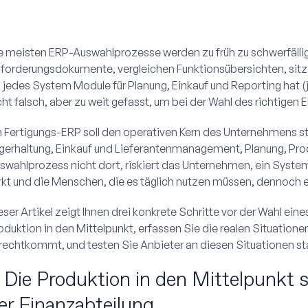
e meisten ERP-Auswahlprozesse werden zu früh zu schwerfälli
forderungsdokumente, vergleichen Funktionsübersichten, sit
 jedes System Module für Planung, Einkauf und Reporting hat (ja
cht falsch, aber zu weit gefasst, um bei der Wahl des richtigen 
n Fertigungs-ERP soll den operativen Kern des Unternehmens 
gerhaltung, Einkauf und Lieferantenmanagement, Planung, Produ
swahlprozess nicht dort, riskiert das Unternehmen, ein System
rkt und die Menschen, die es täglich nutzen müssen, dennoch 
eser Artikel zeigt Ihnen drei konkrete Schritte vor der Wahl eine
oduktion in den Mittelpunkt, erfassen Sie die realen Situationen
rechtkommt, und testen Sie Anbieter an diesen Situationen sta
. Die Produktion in den Mittelpunkt 
er Finanzabteilung