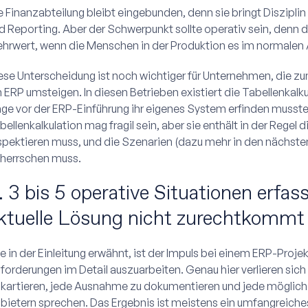
e Finanzabteilung bleibt eingebunden, denn sie bringt Diszipl
d Reporting. Aber der Schwerpunkt sollte operativ sein, denn 
hrwert, wenn die Menschen in der Produktion es im normalen 
ese Unterscheidung ist noch wichtiger für Unternehmen, die zu
n ERP umsteigen. In diesen Betrieben existiert die Tabellenkalku
nge vor der ERP-Einführung ihr eigenes System erfinden musste
bellenkalkulation mag fragil sein, aber sie enthält in der Regel 
spektieren muss, und die Szenarien (dazu mehr in den nächsten
herrschen muss.
. 3 bis 5 operative Situationen erfas
ktuelle Lösung nicht zurechtkommt
e in der Einleitung erwähnt, ist der Impuls bei einem ERP-Projek
forderungen im Detail auszuarbeiten. Genau hier verlieren sich
 kartieren, jede Ausnahme zu dokumentieren und jede mögliche
bietern sprechen. Das Ergebnis ist meistens ein umfangreiche