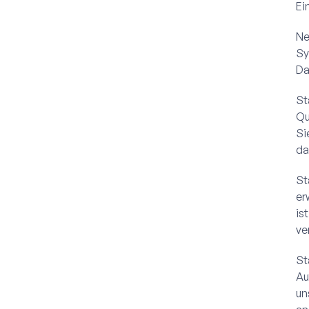
Ei
Ne
Sy
Da
St
Qu
Si
da
St
er
is
ve
St
Au
un