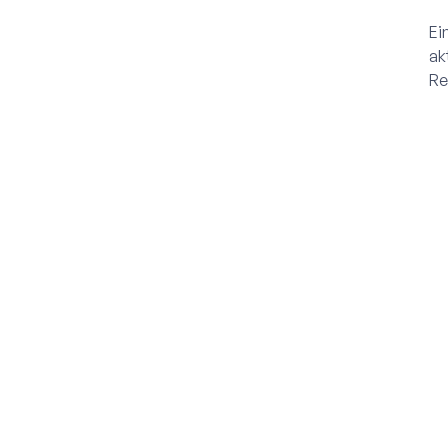
Ei
ak
Re