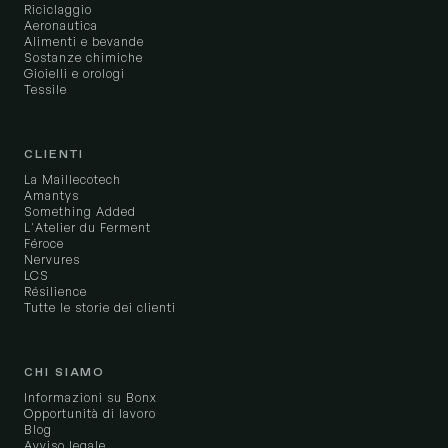
Riciclaggio
Aeronautica
Alimenti e bevande
Sostanze chimiche
Gioielli e orologi
Tessile
CLIENTI
La Maillecotech
Amantys
Something Added
L'Atelier du Ferment
Féroce
Nervures
LCS
Résilience
Tutte le storie dei clienti
CHI SIAMO
Informazioni su Bonx
Opportunità di lavoro
Blog
Avviso legale