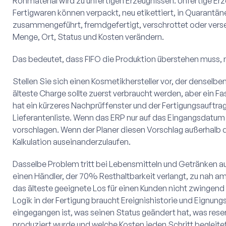
Rohmaterial wird zu unfertigen Erzeugnissen. Unfertige Er
Fertigwaren können verpackt, neu etikettiert, in Quarantäne 
zusammengeführt, fremdgefertigt, verschrottet oder ver
Menge, Ort, Status und Kosten verändern.
Das bedeutet, dass FIFO die Produktion überstehen muss, n
Stellen Sie sich einen Kosmetikhersteller vor, der denselben 
älteste Charge sollte zuerst verbraucht werden, aber ein Fas
hat ein kürzeres Nachprüffenster und der Fertigungsauftrag
Lieferantenliste. Wenn das ERP nur auf das Eingangsdatum
vorschlagen. Wenn der Planer diesen Vorschlag außerhalb
Kalkulation auseinanderzulaufen.
Dasselbe Problem tritt bei Lebensmitteln und Getränken auf.
einen Händler, der 70% Resthaltbarkeit verlangt, zu nah am 
das älteste geeignete Los für einen Kunden nicht zwingend 
Logik in der Fertigung braucht Ereignishistorie und Eignungs
eingegangen ist, was seinen Status geändert hat, was rese
produziert wurde und welche Kosten jeden Schritt begleite