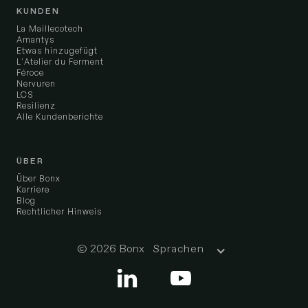
KUNDEN
La Maillecotech
Amantys
Etwas hinzugefügt
L'Atelier du Ferment
Féroce
Nervuren
LCS
Resilienz
Alle Kundenberichte
ÜBER
Über Bonx
Karriere
Blog
Rechtlicher Hinweis
© 2026 Bonx
Sprachen

