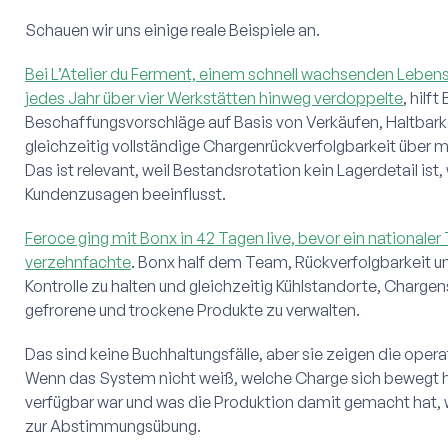
Schauen wir uns einige reale Beispiele an.
Bei L’Atelier du Ferment, einem schnell wachsenden Lebens
jedes Jahr über vier Werkstätten hinweg verdoppelte
, hilf
Beschaffungsvorschläge auf Basis von Verkäufen, Haltbarke
gleichzeitig vollständige Chargenrückverfolgbarkeit über m
Das ist relevant, weil Bestandsrotation kein Lagerdetail ist
Kundenzusagen beeinflusst.
Feroce ging mit Bonx in 42 Tagen live, bevor ein nationaler 
verzehnfachte
. Bonx half dem Team, Rückverfolgbarkeit u
Kontrolle zu halten und gleichzeitig Kühlstandorte, Charge
gefrorene und trockene Produkte zu verwalten.
Das sind keine Buchhaltungsfälle, aber sie zeigen die ope
Wenn das System nicht weiß, welche Charge sich bewegt ha
verfügbar war und was die Produktion damit gemacht hat, 
zur Abstimmungsübung.