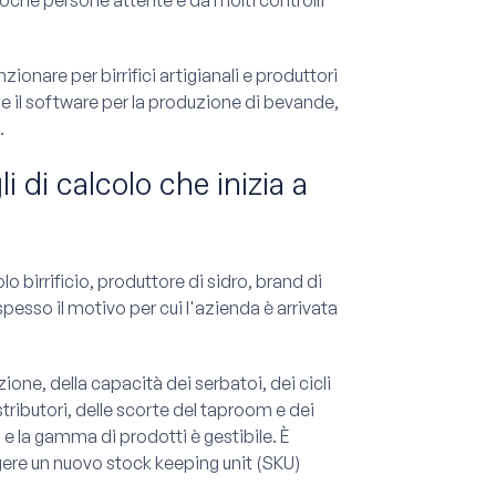
onare per birrifici artigianali e produttori
 e il software per la produzione di bevande,
.
i di calcolo che inizia a
lo birrificio, produttore di sidro, brand di
esso il motivo per cui l'azienda è arrivata
zione, della capacità dei serbatoi, dei cicli
stributori, delle scorte del taproom e dei
e la gamma di prodotti è gestibile. È
ngere un nuovo stock keeping unit (SKU)