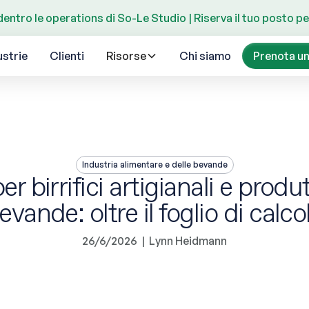
dentro le operations di So-Le Studio | Riserva il tuo posto per 
ustrie
Clienti
Risorse
Chi siamo
Prenota u
Industria alimentare e delle bevande
r birrifici artigianali e produt
evande: oltre il foglio di calco
26/6/2026
|
Lynn Heidmann