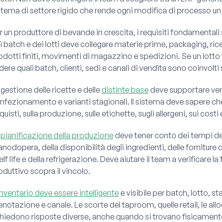
stema di settore rigido che rende ogni modifica di processo un
r un produttore di bevande in crescita, i requisiti fondamentali s
i batch e dei lotti deve collegare materie prime, packaging, ricett
odotti finiti, movimenti di magazzino e spedizioni. Se un lotto
dere quali batch, clienti, sedi e canali di vendita sono coinvolti
 gestione delle ricette e delle
distinte base
deve supportare versi
nfezionamento e varianti stagionali. Il sistema deve sapere che 
uisti, sulla produzione, sulle etichette, sugli allergeni, sui costi e
a
pianificazione della produzione
deve tener conto dei tempi dei 
nodopera, della disponibilità degli ingredienti, delle forniture di
elf life e della refrigerazione. Deve aiutare il team a verificare la
oduttivo scopra il vincolo.
inventario deve essere intelligente
e visibile per batch, lotto, s
enotazione e canale. Le scorte del taproom, quelle retail, le alloc
chiedono risposte diverse, anche quando si trovano fisicamente