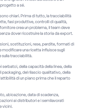
 progetto a sé.
ono chiari. Prima di tutto, la tracciabilità
e, fasi produttive, controlli di qualità,
 fornitore crea un problema, il team deve
 senza dover ricostruire la storia da export.
oni, sostituzioni, rese, perdite, formati di
modificare una ricetta influisce sugli
 sulla tracciabilità.
serbatoi, della capacità della linea, della
 packaging, del rilascio qualitativo, della
 fattibilità di un piano prima che il reparto
tato, ubicazione, data di scadenza,
azioni ai distributori e i semilavorati
 vicini.