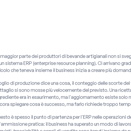
 maggior parte dei produttori di bevande artigianali non si sv
 un sistema ERP (enterprise resource planning). Ci arrivano gradu
lcolo che teneva insieme il business inizia a creare più domand
 foglio di produzione dice una cosa, il conteggio delle scorte del
ttaglio si sono mosse più velocemente del previsto. Una ricet
grediente era in esaurimento, ma l'aggiornamento esiste solo nel
cora spiegare cosa è successo, ma farlo richiede troppo temp
esto è spesso il punto di partenza per l'ERP nelle operazioni dei
'ammissione pratica: il business ha superato un modo di lavorare
quisti, tracciabilità e canali di vendita sono tenuti insieme da 