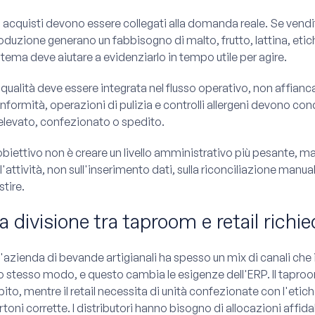
i acquisti devono essere collegati alla domanda reale. Se vendite
oduzione generano un fabbisogno di malto, frutto, lattina, etich
stema deve aiutare a evidenziarlo in tempo utile per agire.
 qualità deve essere integrata nel flusso operativo, non affiancata
nformità, operazioni di pulizia e controlli allergeni devono co
elevato, confezionato o spedito.
obiettivo non è creare un livello amministrativo più pesante, ma
ll'attività, non sull'inserimento dati, sulla riconciliazione manua
stire.
a divisione tra taproom e retail richi
'azienda di bevande artigianali ha spesso un mix di canali che 
lo stesso modo, e questo cambia le esigenze dell'ERP. Il tapro
bito, mentre il retail necessita di unità confezionate con l'etiche
rtoni corrette. I distributori hanno bisogno di allocazioni affida