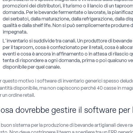
promozioni dei distributori, il turismo o il lancio di un tap
domanda. Per le bevande fermentate o lavorate, la pianificaz
dei serbatoi, dalla maturazione, dalla refrigerazione, dalla dis
qualità e dalla shelf life. Non si può semplicemente produrre 
impegnata.
L'inventario si suddivide tra canali. Un produttore di bevand
per il taproom, cosa è confezionato per il retail, cosa è allocat
eventi e cosa è ancora in affinamento o in attesa di rilascio 
tenta di rispondere a ogni domanda, prima o poi qualcuno v
disponibile per quel canale.
r questo motivo i software di inventario generici spesso delud
antità disponibile, ma non capiscono perché 40 casse in mag
r un ordine retail.
osa dovrebbe gestire il software per
 buon sistema per la produzione di bevande artigianali deve rac
sto. Non deve costringere il team a scegliere tra un ERP generico