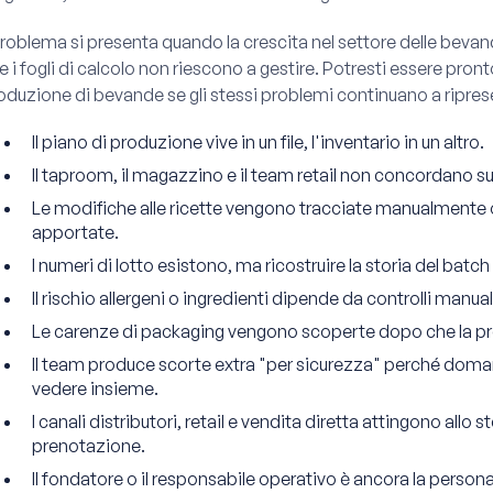
 problema si presenta quando la crescita nel settore delle bevan
e i fogli di calcolo non riescono a gestire. Potresti essere pronto
oduzione di bevande se gli stessi problemi continuano a ripres
Il piano di produzione vive in un file, l'inventario in un altro.
Il taproom, il magazzino e il team retail non concordano su
Le modifiche alle ricette vengono tracciate manualmente o
apportate.
I numeri di lotto esistono, ma ricostruire la storia del bat
Il rischio allergeni o ingredienti dipende da controlli manual
Le carenze di packaging vengono scoperte dopo che la pro
Il team produce scorte extra "per sicurezza" perché domanda
vedere insieme.
I canali distributori, retail e vendita diretta attingono allo
prenotazione.
Il fondatore o il responsabile operativo è ancora la persona 