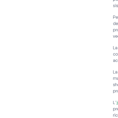
si
Pe
de
pr
ve
La
co
acq
L
ma
sh
pr
L'
pr
ri