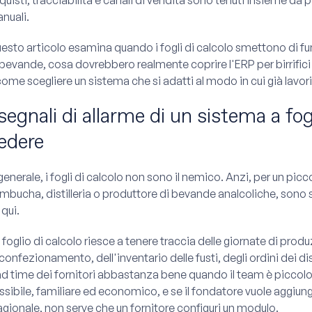
nuali.
esto articolo esamina quando i fogli di calcolo smettono di funzi
 bevande, cosa dovrebbero realmente coprire l'ERP per birrifici
come scegliere un sistema che si adatti al modo in cui già lavori
 segnali di allarme di un sistema a fogl
edere
 generale, i fogli di calcolo non sono il nemico. Anzi, per un picco
mbucha, distilleria o produttore di bevande analcoliche, sono sp
 qui.
 foglio di calcolo riesce a tenere traccia delle giornate di produ
 confezionamento, dell'inventario delle fusti, degli ordini dei di
ad time dei fornitori abbastanza bene quando il team è piccolo 
essibile, familiare ed economico, e se il fondatore vuole aggiu
agionale, non serve che un fornitore configuri un modulo.