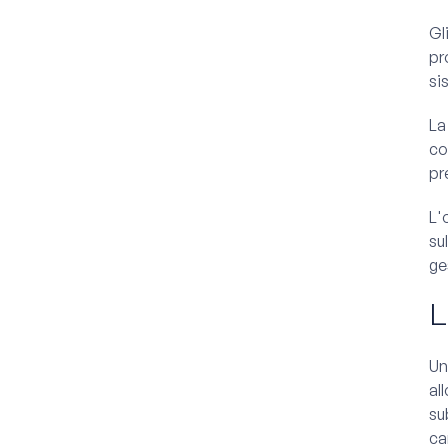
Gl
pr
si
La
co
pr
L'
su
ge
L
Un
al
su
ca