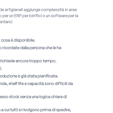
de artigianali aggiunge complessità in aree
 per un ERP per birrifici o un software per la
entarsi:
 cosa è disponibile.
 ricordate dalla persona che le ha
ch richiede ancora troppo tempo.
i.
duzione è già stata pianificata.
, shelf life e capacità sono difficili da
 stesso stock senza una logica chiara di
a cui tutti si rivolgono prima di spedire,