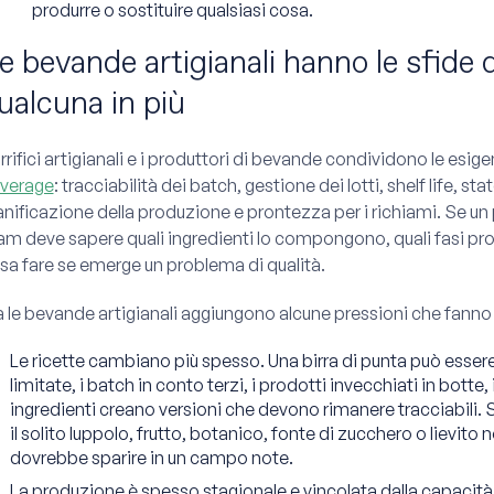
produrre o sostituire qualsiasi cosa.
e bevande artigianali hanno le sfide 
ualcuna in più
birrifici artigianali e i produttori di bevande condividono le es
verage
: tracciabilità dei batch, gestione dei lotti, shelf life, st
anificazione della produzione e prontezza per i richiami. Se un p
am deve sapere quali ingredienti lo compongono, quali fasi pro
sa fare se emerge un problema di qualità.
 le bevande artigianali aggiungono alcune pressioni che fanno arr
Le ricette cambiano più spesso. Una birra di punta può essere s
limitate, i batch in conto terzi, i prodotti invecchiati in botte, 
ingredienti creano versioni che devono rimanere tracciabili. 
il solito luppolo, frutto, botanico, fonte di zucchero o lievito
dovrebbe sparire in un campo note.
La produzione è spesso stagionale e vincolata dalla capacità. Il 