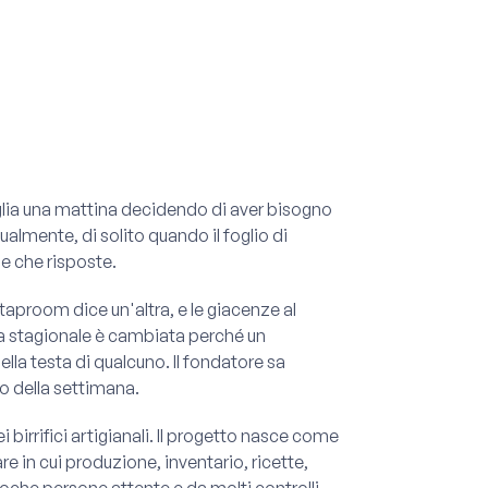
eglia una mattina decidendo di aver bisogno
almente, di solito quando il foglio di
e che risposte.
 taproom dice un'altra, e le giacenze al
ta stagionale è cambiata perché un
la testa di qualcuno. Il fondatore sa
o della settimana.
 birrifici artigianali. Il progetto nasce come
 in cui produzione, inventario, ricette,
poche persone attente e da molti controlli