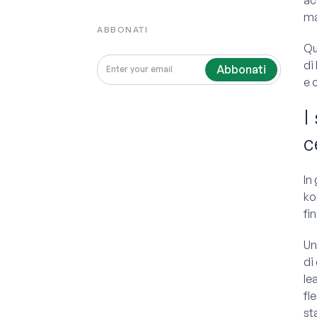
ma
ABBONATI
Qu
di
e 
I
c
In
ko
fin
Un
di
le
fl
st