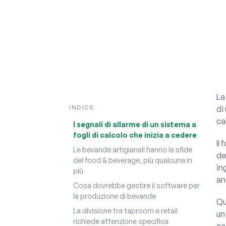
La
INDICE
di
ca
I segnali di allarme di un sistema a
fogli di calcolo che inizia a cedere
Il
Le bevande artigianali hanno le sfide
de
del food & beverage, più qualcuna in
in
più
an
Cosa dovrebbe gestire il software per
la produzione di bevande
Qu
La divisione tra taproom e retail
un
richiede attenzione specifica
ac