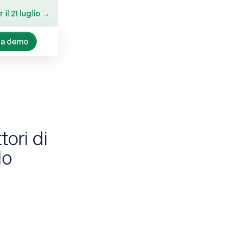
il 21 luglio →
na demo
tori di
lo