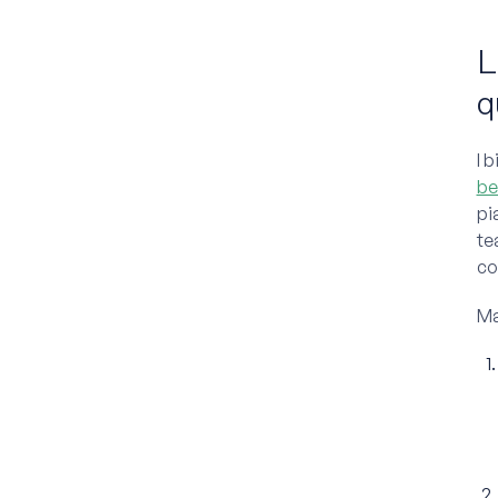
L
q
I 
be
pi
te
co
Ma