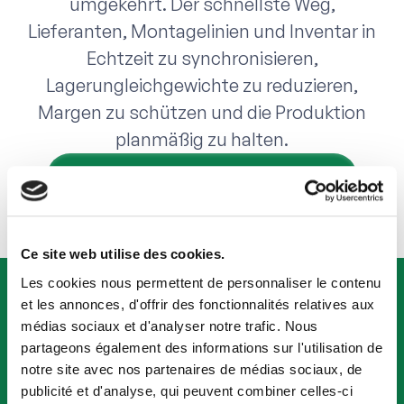
umgekehrt. Der schnellste Weg,
Lieferanten, Montagelinien und Inventar in
Echtzeit zu synchronisieren,
Lagerungleichgewichte zu reduzieren,
Margen zu schützen und die Produktion
planmäßig zu halten.
Sprechen Sie mit einem Experten
Ce site web utilise des cookies.
Les cookies nous permettent de personnaliser le contenu
Interessiert? Holen Sie sich innerhalb von
et les annonces, d'offrir des fonctionnalités relatives aux
médias sociaux et d'analyser notre trafic. Nous
48 Stunden eine maßgeschneiderte Demo.
partageons également des informations sur l'utilisation de
Eine Demo buchen
notre site avec nos partenaires de médias sociaux, de
publicité et d'analyse, qui peuvent combiner celles-ci