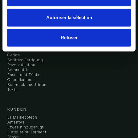
Integrationen
Bonx vs. Odoo
Autoriser la sélection
BRANCHEN
Kosmetik
Refuser
Elektronik
Mechanische Bearbeitung und Präzisionsfertigung
Moebel
Geräte
Additive Fertigung
Revervaluation
Aeronautik
Essen und Trinken
Chemikalien
Schmuck und Uhren
Textil
KUNDEN
La Maillecotech
Amantys
Etwas hinzugefügt
L'Atelier du Ferment
Féroce