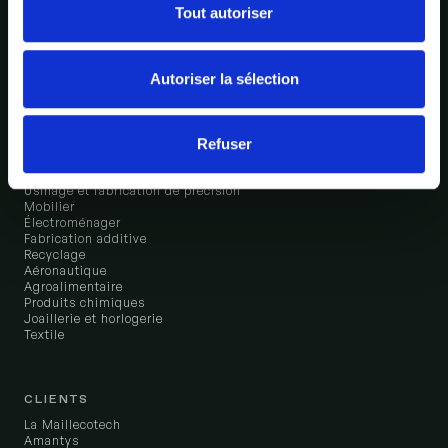
Fondations industrielles
Tout autoriser
Tour de contrôle de l'usine
Analysez et décidez
Intégrations
Bonx vs Odoo
Autoriser la sélection
SECTEURS
Refuser
Cosmétique
Électronique
Usinage et fabrication de précision
Mobilier
Électroménager
Fabrication additive
Recyclage
Aéronautique
Agroalimentaire
Produits chimiques
Joaillerie et horlogerie
Textile
CLIENTS
La Maillecotech
Amantys