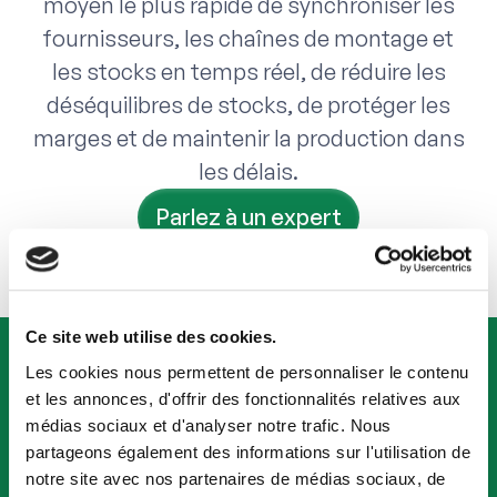
moyen le plus rapide de synchroniser les
fournisseurs, les chaînes de montage et
les stocks en temps réel, de réduire les
déséquilibres de stocks, de protéger les
marges et de maintenir la production dans
les délais.
Parlez à un expert
Ce site web utilise des cookies.
Les cookies nous permettent de personnaliser le contenu
Intéressé ? Bénéficiez d'une
et les annonces, d'offrir des fonctionnalités relatives aux
démonstration personnalisée dans les 48
médias sociaux et d'analyser notre trafic. Nous
heures.
partageons également des informations sur l'utilisation de
Demander une démo
notre site avec nos partenaires de médias sociaux, de