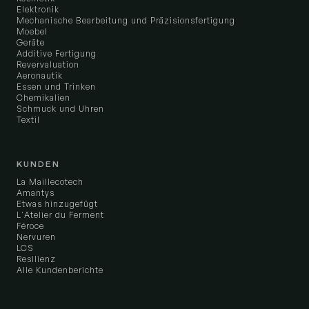
Elektronik
Mechanische Bearbeitung und Präzisionsfertigung
Moebel
Geräte
Additive Fertigung
Revervaluation
Aeronautik
Essen und Trinken
Chemikalien
Schmuck und Uhren
Textil
KUNDEN
La Maillecotech
Amantys
Etwas hinzugefügt
L'Atelier du Ferment
Féroce
Nervuren
LCS
Resilienz
Alle Kundenberichte