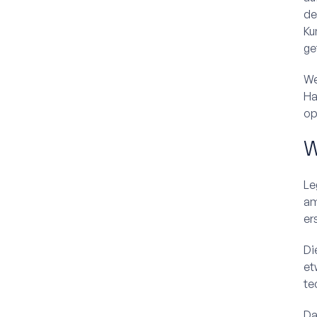
de
Ku
ge
We
Ha
op
W
Le
am
er
Di
et
te
Da