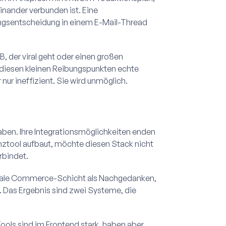
einander verbunden ist. Eine
fungsentscheidung in einem E-Mail-Thread
 der viral geht oder einen großen
 diesen kleinen Reibungspunkten echte
 nur ineffizient. Sie wird unmöglich.
t
haben. Ihre Integrationsmöglichkeiten enden
nztool aufbaut, möchte diesen Stack nicht
rbindet.
gitale Commerce-Schicht als Nachgedanken,
 Das Ergebnis sind zwei Systeme, die
ols sind im Frontend stark, haben aber