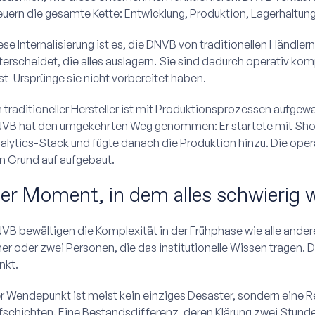
euern die gesamte Kette: Entwicklung, Produktion, Lagerhaltung,
ese Internalisierung ist es, die DNVB von traditionellen Händl
terscheidet, die alles auslagern. Sie sind dadurch operativ kompl
rst-Ursprünge sie nicht vorbereitet haben.
n traditioneller Hersteller ist mit Produktionsprozessen aufgew
VB hat den umgekehrten Weg genommen: Er startete mit Shop
alytics-Stack und fügte danach die Produktion hinzu. Die oper
n Grund auf aufgebaut.
er Moment, in dem alles schwierig w
VB bewältigen die Komplexität in der Frühphase wie alle ander
ner oder zwei Personen, die das institutionelle Wissen tragen. 
nkt.
r Wendepunkt ist meist kein einziges Desaster, sondern eine Re
fschichten. Eine Bestandsdifferenz, deren Klärung zwei Stund