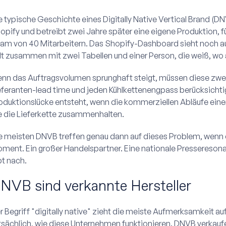
e typische Geschichte eines Digitally Native Vertical Brand (DNV
opify und betreibt zwei Jahre später eine eigene Produktion, fü
am von 40 Mitarbeitern. Das Shopify-Dashboard sieht noch au
lt zusammen mit zwei Tabellen und einer Person, die weiß, wo al
nn das Auftragsvolumen sprunghaft steigt, müssen diese zwei 
eferanten-lead time und jeden Kühlkettenengpass berücksichtige
oduktionslücke entsteht, wenn die kommerziellen Abläufe eine
e die Lieferkette zusammenhalten.
e meisten DNVB treffen genau dann auf dieses Problem, wenn e
ment. Ein großer Handelspartner. Eine nationale Presseresonan
bt nach.
NVB sind verkannte Hersteller
r Begriff "digitally native" zieht die meiste Aufmerksamkeit auf
tsächlich, wie diese Unternehmen funktionieren. DNVB verkaufe