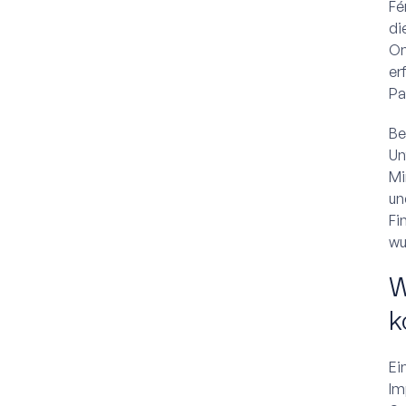
Fé
di
On
er
Pa
Be
Un
Mi
un
Fi
wu
W
k
Ei
Im