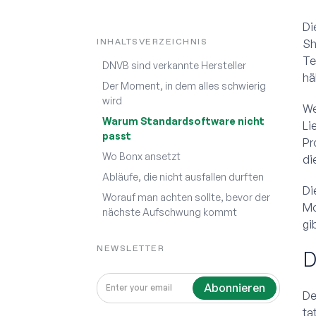
Di
INHALTSVERZEICHNIS
Sh
Te
DNVB sind verkannte Hersteller
hä
Der Moment, in dem alles schwierig
wird
We
Warum Standardsoftware nicht
Li
passt
Pr
Wo Bonx ansetzt
di
Abläufe, die nicht ausfallen durften
Di
Worauf man achten sollte, bevor der
Mo
nächste Aufschwung kommt
gi
NEWSLETTER
D
De
ta