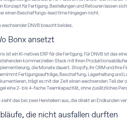
in Konzept für Fertigung. Bestellungen und Retouren lassen sich
er einen Beschaffungs-lead time hingegen nicht.
n wachsender DNVB braucht beides.
o Bonx ansetzt
nx ist ein KI-natives ERP für die Fertigung. Für DNVB ist das e
stehenden kommerziellen Stack mit Ihren Produktionsabläufe
plementierung, die Monate dauert. Shopify, Ihr CRM und Ihre F
ernimmt Fertigungsaufträge, Beschaffung, Lagerhaltung und Logi
kumentieren, trägt es mit der Zeit einen wachsenden Teil der o
gel eine 2- bis 4-fache Teamkapazität, ohne zusätzliches Pers
 sieht das bei zwei Herstellern aus, die direkt an Endkunden ve
bläufe, die nicht ausfallen durften