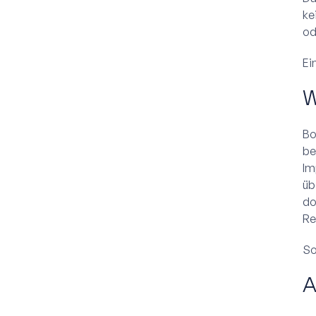
ke
od
Ei
W
Bo
be
Im
üb
do
Re
So
A