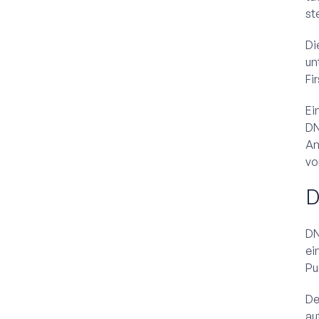
st
Di
un
Fi
Ei
DN
An
vo
D
DN
ei
Pu
De
au