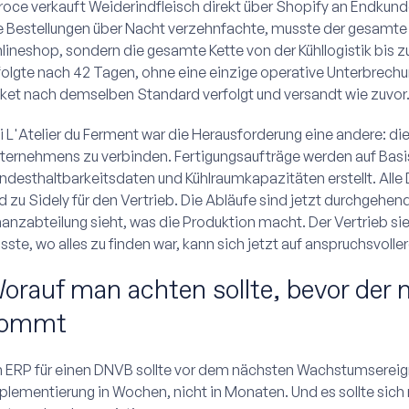
roce verkauft Weiderindfleisch direkt über Shopify an Endkunde
e Bestellungen über Nacht verzehnfachte, musste der gesamte A
lineshop, sondern die gesamte Kette von der Kühllogistik bis zu
folgte nach 42 Tagen, ohne eine einzige operative Unterbrechu
ket nach demselben Standard verfolgt und versandt wie zuvor
i L'Atelier du Ferment war die Herausforderung eine andere: d
ternehmens zu verbinden. Fertigungsaufträge werden auf Basis
ndesthaltbarkeitsdaten und Kühlraumkapazitäten erstellt. Alle 
d zu Sidely für den Vertrieb. Die Abläufe sind jetzt durchgehe
nanzabteilung sieht, was die Produktion macht. Der Vertrieb sieh
sste, wo alles zu finden war, kann sich jetzt auf anspruchsvoll
orauf man achten sollte, bevor der
ommt
n ERP für einen DNVB sollte vor dem nächsten Wachstumsereigni
plementierung in Wochen, nicht in Monaten. Und es sollte sich m