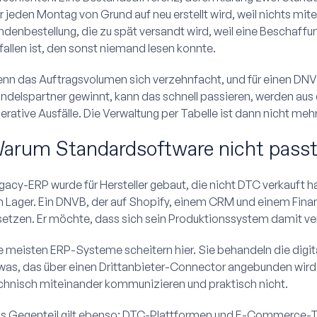
r jeden Montag von Grund auf neu erstellt wird, weil nichts mit
ndenbestellung, die zu spät versandt wird, weil eine Beschaf
fallen ist, den sonst niemand lesen konnte.
nn das Auftragsvolumen sich verzehnfacht, und für einen DNVB,
ndelspartner gewinnt, kann das schnell passieren, werden aus
erative Ausfälle. Die Verwaltung per Tabelle ist dann nicht mehr
arum Standardsoftware nicht pass
gacy-ERP wurde für Hersteller gebaut, die nicht DTC verkauft 
 Lager. Ein DNVB, der auf Shopify, einem CRM und einem Fina
setzen. Er möchte, dass sich sein Produktionssystem damit ve
e meisten ERP-Systeme scheitern hier. Sie behandeln die di
was, das über einen Drittanbieter-Connector angebunden wird.
chnisch miteinander kommunizieren und praktisch nicht.
s Gegenteil gilt ebenso: DTC-Plattformen und E-Commerce-To