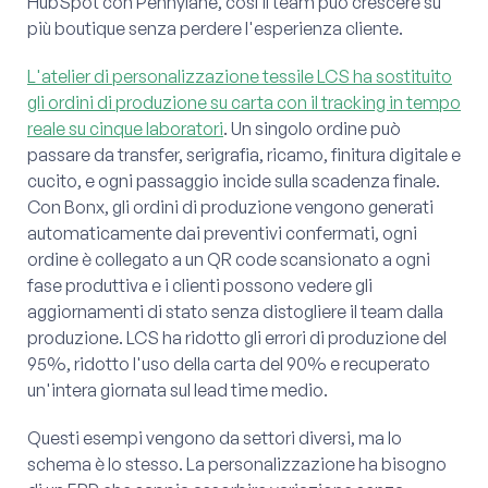
HubSpot con Pennylane, così il team può crescere su
più boutique senza perdere l'esperienza cliente.
L'atelier di personalizzazione tessile LCS ha sostituito
gli ordini di produzione su carta con il tracking in tempo
reale su cinque laboratori
. Un singolo ordine può
passare da transfer, serigrafia, ricamo, finitura digitale e
cucito, e ogni passaggio incide sulla scadenza finale.
Con Bonx, gli ordini di produzione vengono generati
automaticamente dai preventivi confermati, ogni
ordine è collegato a un QR code scansionato a ogni
fase produttiva e i clienti possono vedere gli
aggiornamenti di stato senza distogliere il team dalla
produzione. LCS ha ridotto gli errori di produzione del
95%, ridotto l'uso della carta del 90% e recuperato
un'intera giornata sul lead time medio.
Questi esempi vengono da settori diversi, ma lo
schema è lo stesso. La personalizzazione ha bisogno