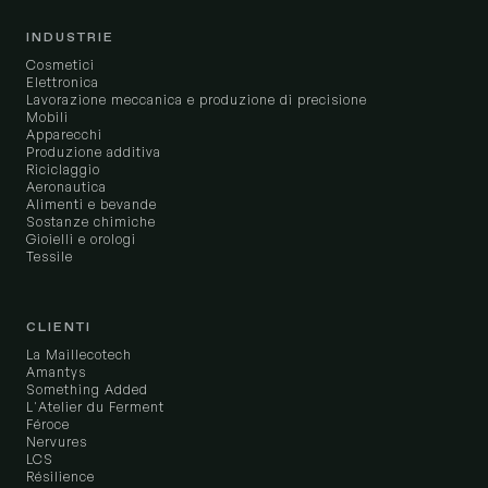
INDUSTRIE
Cosmetici
Elettronica
Lavorazione meccanica e produzione di precisione
Mobili
Apparecchi
Produzione additiva
Riciclaggio
Aeronautica
Alimenti e bevande
Sostanze chimiche
Gioielli e orologi
Tessile
CLIENTI
La Maillecotech
Amantys
Something Added
L'Atelier du Ferment
Féroce
Nervures
LCS
Résilience