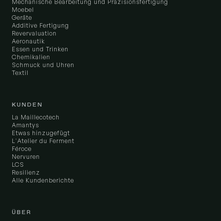
Mechanische Bearbeitung und Präzisionsfertigung
Moebel
Geräte
Additive Fertigung
Revervaluation
Aeronautik
Essen und Trinken
Chemikalien
Schmuck und Uhren
Textil
KUNDEN
La Maillecotech
Amantys
Etwas hinzugefügt
L'Atelier du Ferment
Féroce
Nervuren
LCS
Resilienz
Alle Kundenberichte
ÜBER